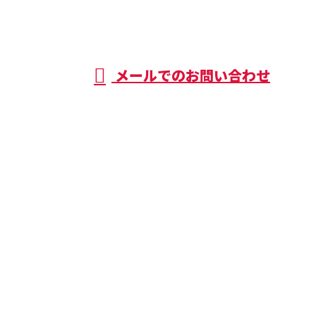
受付／8:00～18:00
メールでのお問い合わせ
ホーム
業務案内
施工実績
各種募集
ブログ
会社概要
お問い合わせ
株式会社T-ROOF
〒292-0825
千葉県木更津市畑沢1053番地27